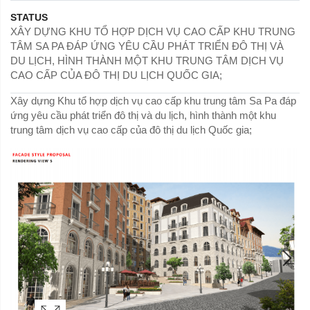
STATUS
XÂY DỰNG KHU TỔ HỢP DỊCH VỤ CAO CẤP KHU TRUNG
TÂM SA PA ĐÁP ỨNG YÊU CẦU PHÁT TRIỂN ĐÔ THỊ VÀ
DU LỊCH, HÌNH THÀNH MỘT KHU TRUNG TÂM DỊCH VỤ
CAO CẤP CỦA ĐÔ THỊ DU LỊCH QUỐC GIA;
Xây dựng Khu tổ hợp dịch vụ cao cấp khu trung tâm Sa Pa đáp
ứng yêu cầu phát triển đô thị và du lịch, hình thành một khu
trung tâm dịch vụ cao cấp của đô thị du lịch Quốc gia;