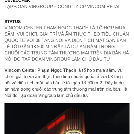
DEVELOPER
TẬP ĐOÀN VINGROUP – CÔNG TY CP VINCOM RETAIL
STATUS
VINCOM CENTER PHẠM NGỌC THẠCH LÀ TỔ HỢP MUA
SẮM, VUI CHƠI, GIẢI TRÍ VÀ ẨM THỰC THEO TIÊU CHUẨN
QUỐC TẾ VỚI 08 TẦNG NỔI VÀ DIỆN TÍCH MẶT SÀN BÁN
LẺ TỚI GẦN 18.900 M2. ĐÂY LÀ DỰ ÁN NẰM TRONG
CHUỖI CÁC TRUNG TÂM THƯƠNG MẠI TRÊN ĐỊA BÀN HÀ
NỘI DO TẬP ĐOÀN VINGROUP LÀM CHỦ ĐẦU TƯ.
Vincom Center Phạm Ngọc Thạch
là tổ hợp mua sắm, vui
chơi, giải trí và ẩm thực theo tiêu chuẩn quốc tế với 08 tầng
nổi và diện tích mặt sàn bán lẻ tới gần 18.900 m2. Đây là dự
án nằm trong chuỗi các trung tâm thương mại trên địa bàn Hà
Nội do Tập đoàn Vingroup làm chủ đầu tư.