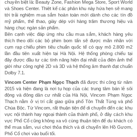
chuyên biệt là: Beauty Zone, Fashion Mega Store, Sport World
và Shoes Center. Thiêt kế các phân khu này hứa hẹn sẽ mang
tới trải nghiệm mua sắm hoàn toàn mới dành cho các tín đồ
mỹ phẩm, thể thao, giày dép với hàng trăm thương hiệu và
hàng chục ngàn sản phẩm.
Bên cạnh việc đáp ứng nhu cầu mua sắm, khách hàng yêu
thích theo dõi các bộ phim bom tấn sẽ được mãn nhãn với
cụm rạp chiếu phim tiêu chuẩn quốc tế có quy mô 2.800 m2
lần đầu tiên xuất hiện tại Hà Nội. Hệ thống phòng chiếu tại
đây được đầu tư các tính năng hiện đại nhất của điện ảnh thế
giới như công nghệ 2D và 3D và hệ thống âm thanh đạt chuẩn
Dolby 7.1.
Vincom Center Phạm Ngọc Thạch
đã được thi công từ năm
2015 và hiện đang là nơi tụ họp của các trung tâm bán lẻ sôi
động và đông dân cư nhất của Hà Nội, Vincom Phạm Ngọc
Thạch nằm ở vị trí cắt giao giữa phố Tôn Thất Tùng và phố
Chùa Bộc. Từ Vincom, rất thuận tiện để di chuyển đến các khu
vực nội thành hay ngoại thành của thành phố, ở đây cách khu
vực Phố Cổ cũng không xa vô cùng thuận tiện để du khách có
thể mua sắm, vui chơi thỏa thích và di chuyển lên Hồ Gươm,
Phố Cổ chơi vào buổi tối.