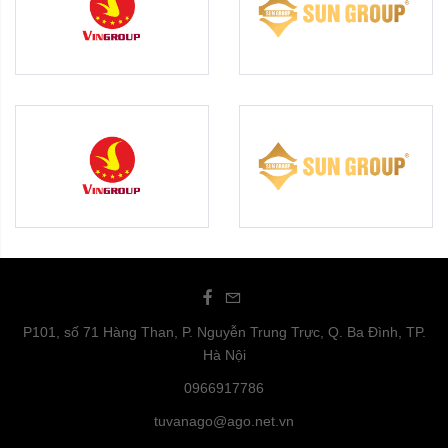
P101, số 71 Hàng Than, P. Nguyễn Trung Trực, Q. Ba Đình, TP.
Hà Nội
0966917786
tuvanago@ago.net.vn